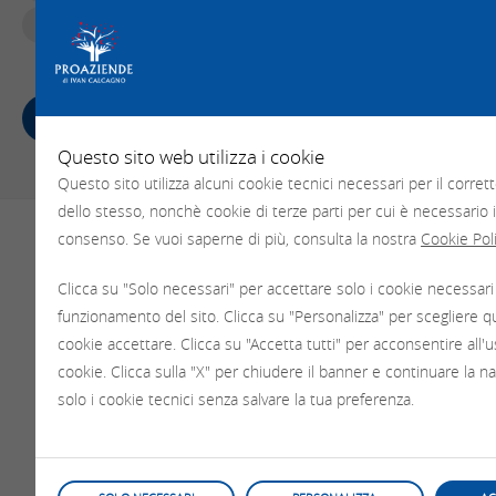
Vendita
Pavia
220 mq
CHIEDI INFORMAZIONI
Questo sito web utilizza i cookie
Questo sito utilizza alcuni cookie tecnici necessari per il corr
dello stesso, nonchè cookie di terze parti per cui è necessario i
consenso. Se vuoi saperne di più, consulta la nostra
Cookie Pol
Clicca su "Solo necessari" per accettare solo i cookie necessari 
funzionamento del sito. Clicca su "Personalizza" per scegliere qua
cookie accettare. Clicca su "Accetta tutti" per acconsentire all'us
cookie. Clicca sulla "X" per chiudere il banner e continuare la n
solo i cookie tecnici senza salvare la tua preferenza.
392.2806748