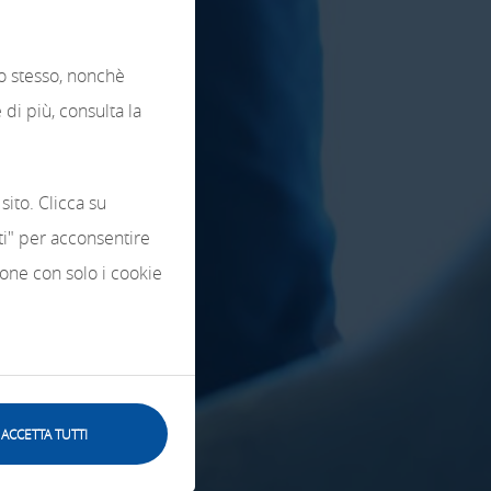
lo stesso, nonchè
di più, consulta la
sito. Clicca su
tti" per acconsentire
zione con solo i cookie
ACCETTA TUTTI