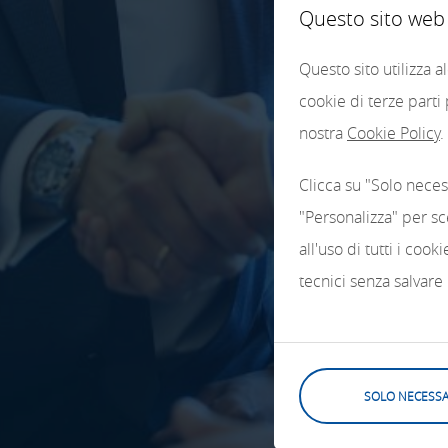
Questo sito web u
Questo sito utilizza 
cookie di terze parti
nostra
Cookie Policy
.
Clicca su "Solo neces
"Personalizza" per sc
all'uso di tutti i coo
tecnici senza salvare
SOLO NECESSA