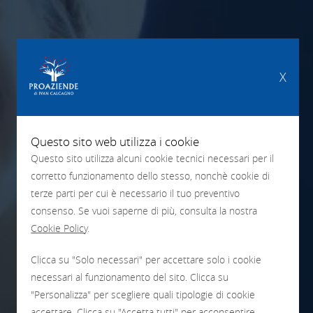
X
Questo sito web utilizza i cookie
Questo sito utilizza alcuni cookie tecnici necessari per il
corretto funzionamento dello stesso, nonchè cookie di
terze parti per cui è necessario il tuo preventivo
consenso. Se vuoi saperne di più, consulta la nostra
Cookie Policy
.
CONTATTI
Clicca su "Solo necessari" per accettare solo i cookie
necessari al funzionamento del sito. Clicca su
"Personalizza" per scegliere quali tipologie di cookie
accettare. Clicca su "Accetta tutti" per acconsentire