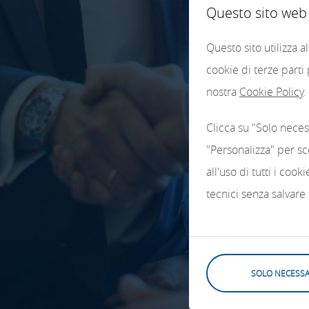
Questo sito web u
Questo sito utilizza 
cookie di terze parti
nostra
Cookie Policy
.
Clicca su "Solo neces
"Personalizza" per sc
all'uso di tutti i coo
tecnici senza salvare
SOLO NECESSA