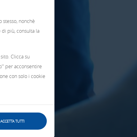
lo stesso, nonchè
di più, consulta la
sito. Clicca su
tti" per acconsentire
zione con solo i cookie
ACCETTA TUTTI