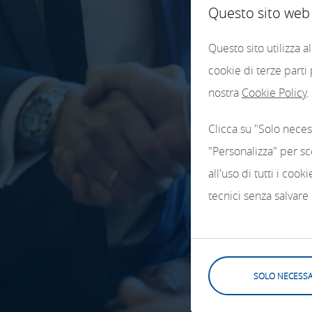
Questo sito web u
Questo sito utilizza 
cookie di terze parti
nostra
Cookie Policy
.
Clicca su "Solo neces
"Personalizza" per sc
all'uso di tutti i coo
tecnici senza salvare
SOLO NECESSA