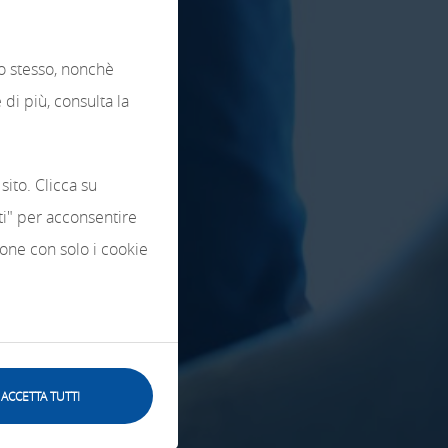
lo stesso, nonchè
di più, consulta la
sito. Clicca su
tti" per acconsentire
zione con solo i cookie
ACCETTA TUTTI