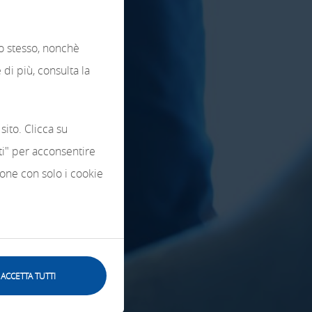
lo stesso, nonchè
di più, consulta la
sito. Clicca su
tti" per acconsentire
zione con solo i cookie
ACCETTA TUTTI