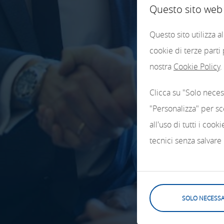
Questo sito web u
Questo sito utilizza 
cookie di terze parti
nostra
Cookie Policy
.
Clicca su "Solo neces
"Personalizza" per sc
all'uso di tutti i coo
tecnici senza salvare
SOLO NECESSA